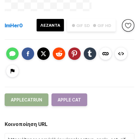
ImHer0
ΛΕΖΑΝΤΑ
● GIF SD
● GIF HD
APPLECATRUN
APPLE CAT
Κοινοποίηση URL