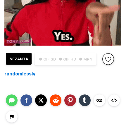
ΛΕΖΑΝΤΑ
● GIF SD
● GIF HD
● MP4
randomlessly