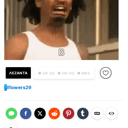
ΛΕΖΑΝΤΑ
● GIF SD
● GIF HD
● MP4
L
lflowers29