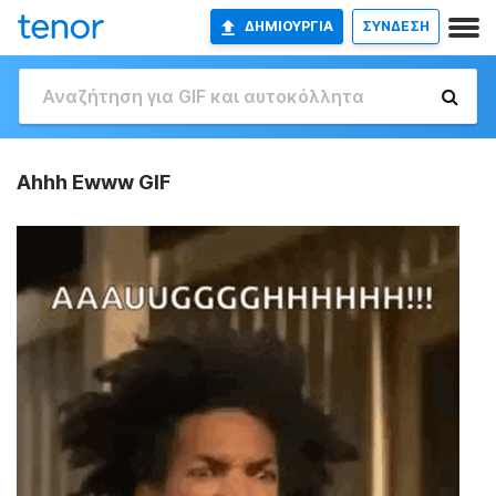
ΔΗΜΙΟΥΡΓΊΑ
ΣΥΝΔΕΣΗ
Ahhh Ewww GIF