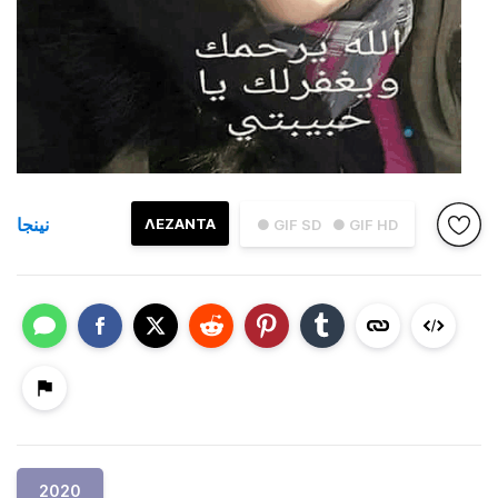
نينجا
ΛΕΖΑΝΤΑ
● GIF SD
● GIF HD
2020