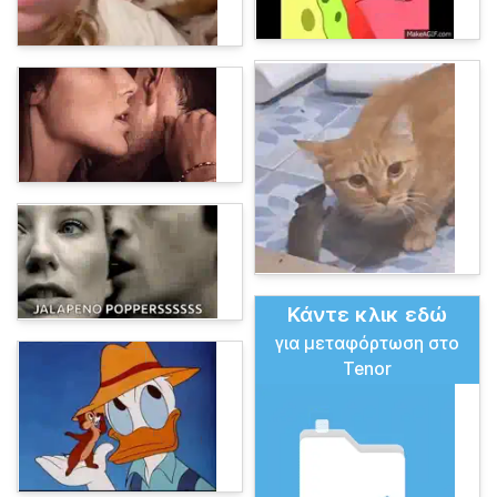
Κάντε κλικ εδώ
για μεταφόρτωση στο
Tenor