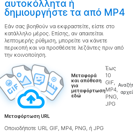
αυτοκόλλητα ή
δημιουργήστε
τα από MP4
Εάν σας βοηθούν να εκφραστείτε, είστε στο
κατάλληλο μέρος. Επίσης, αν απαιτείται
λεπτομερής ρύθμιση, μπορείτε να κάνετε
περικοπή και να προσθέσετε λεζάντες πριν από
την κοινοποίηση.
Έως
10
Μεταφορά
και απόθεση
GIF,
Αναζή
για
MP4,
μεταφόρτωση
αρχε
εδώ
PNG,
JPG
Μεταφόρτωση URL
Οποιοδήποτε URL GIF, MP4, PNG, ή JPG