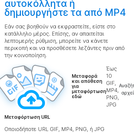
αυτοκόλλητα ή
δημιουργήστε
τα από MP4
Εάν σας βοηθούν να εκφραστείτε, είστε στο
κατάλληλο μέρος. Επίσης, αν απαιτείται
λεπτομερής ρύθμιση, μπορείτε να κάνετε
περικοπή και να προσθέσετε λεζάντες πριν από
την κοινοποίηση.
Έως
10
Μεταφορά
και απόθεση
GIF,
Αναζή
για
MP4,
μεταφόρτωση
αρχε
εδώ
PNG,
JPG
Μεταφόρτωση URL
Οποιοδήποτε URL GIF, MP4, PNG, ή JPG