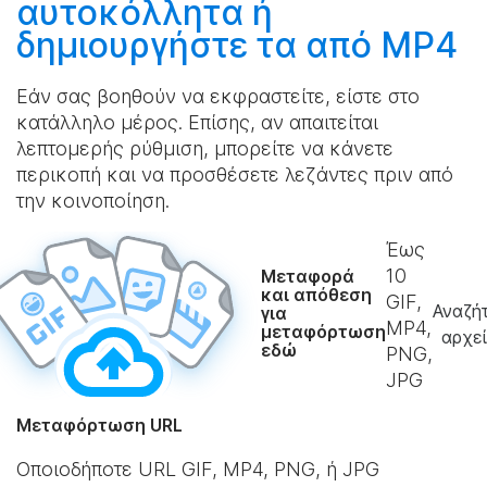
αυτοκόλλητα ή
δημιουργήστε
τα από MP4
Εάν σας βοηθούν να εκφραστείτε, είστε στο
κατάλληλο μέρος. Επίσης, αν απαιτείται
λεπτομερής ρύθμιση, μπορείτε να κάνετε
περικοπή και να προσθέσετε λεζάντες πριν από
την κοινοποίηση.
Έως
10
Μεταφορά
και απόθεση
GIF,
Αναζή
για
MP4,
μεταφόρτωση
αρχε
εδώ
PNG,
JPG
Μεταφόρτωση URL
Οποιοδήποτε URL GIF, MP4, PNG, ή JPG