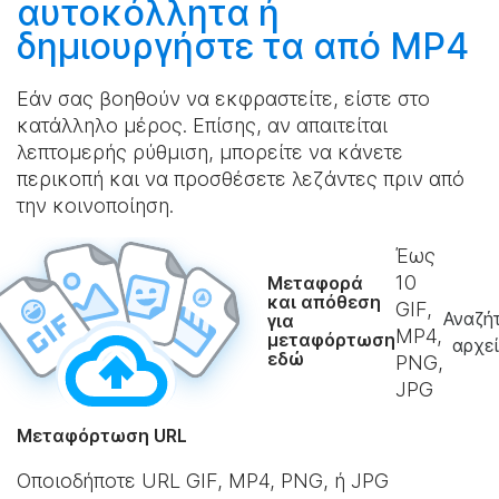
αυτοκόλλητα ή
δημιουργήστε
τα από MP4
Εάν σας βοηθούν να εκφραστείτε, είστε στο
κατάλληλο μέρος. Επίσης, αν απαιτείται
λεπτομερής ρύθμιση, μπορείτε να κάνετε
περικοπή και να προσθέσετε λεζάντες πριν από
την κοινοποίηση.
Έως
10
Μεταφορά
και απόθεση
GIF,
Αναζή
για
MP4,
μεταφόρτωση
αρχε
εδώ
PNG,
JPG
Μεταφόρτωση URL
Οποιοδήποτε URL GIF, MP4, PNG, ή JPG