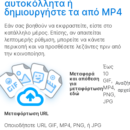
αυτοκόλλητα ή
δημιουργήστε
τα από MP4
Εάν σας βοηθούν να εκφραστείτε, είστε στο
κατάλληλο μέρος. Επίσης, αν απαιτείται
λεπτομερής ρύθμιση, μπορείτε να κάνετε
περικοπή και να προσθέσετε λεζάντες πριν από
την κοινοποίηση.
Έως
10
Μεταφορά
και απόθεση
GIF,
Αναζή
για
MP4,
μεταφόρτωση
αρχε
εδώ
PNG,
JPG
Μεταφόρτωση URL
Οποιοδήποτε URL GIF, MP4, PNG, ή JPG