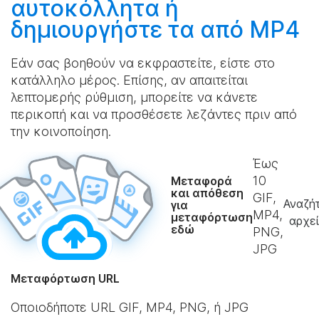
αυτοκόλλητα ή
δημιουργήστε
τα από MP4
Εάν σας βοηθούν να εκφραστείτε, είστε στο
κατάλληλο μέρος. Επίσης, αν απαιτείται
λεπτομερής ρύθμιση, μπορείτε να κάνετε
περικοπή και να προσθέσετε λεζάντες πριν από
την κοινοποίηση.
Έως
10
Μεταφορά
και απόθεση
GIF,
Αναζή
για
MP4,
μεταφόρτωση
αρχε
εδώ
PNG,
JPG
Μεταφόρτωση URL
Οποιοδήποτε URL GIF, MP4, PNG, ή JPG