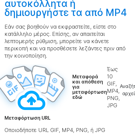
αυτοκόλλητα ή
δημιουργήστε
τα από MP4
Εάν σας βοηθούν να εκφραστείτε, είστε στο
κατάλληλο μέρος. Επίσης, αν απαιτείται
λεπτομερής ρύθμιση, μπορείτε να κάνετε
περικοπή και να προσθέσετε λεζάντες πριν από
την κοινοποίηση.
Έως
10
Μεταφορά
και απόθεση
GIF,
Αναζή
για
MP4,
μεταφόρτωση
αρχε
εδώ
PNG,
JPG
Μεταφόρτωση URL
Οποιοδήποτε URL GIF, MP4, PNG, ή JPG