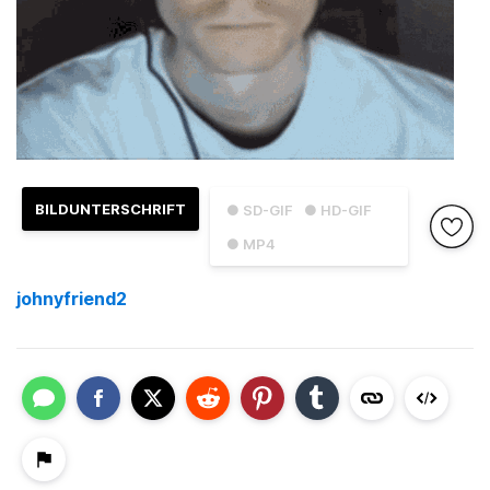
BILDUNTERSCHRIFT
● SD-GIF
● HD-GIF
● MP4
johnyfriend2