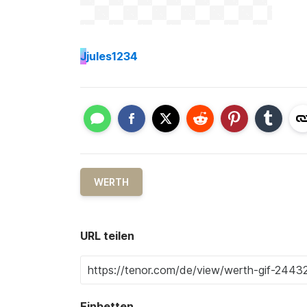
J
jules1234
WERTH
URL teilen
Einbetten