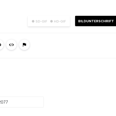
BILDUNTERSCHRIFT
● SD-GIF
● HD-GIF