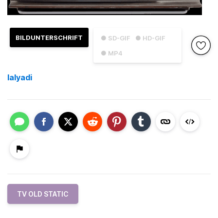
BILDUNTERSCHRIFT
● SD-GIF
● HD-GIF
● MP4
lalyadi
TV OLD STATIC