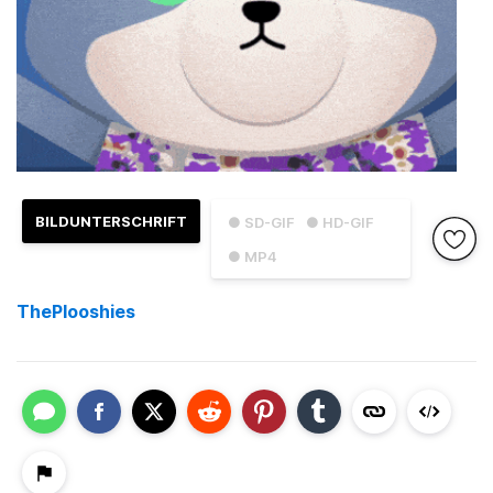
BILDUNTERSCHRIFT
● SD-GIF
● HD-GIF
● MP4
ThePlooshies