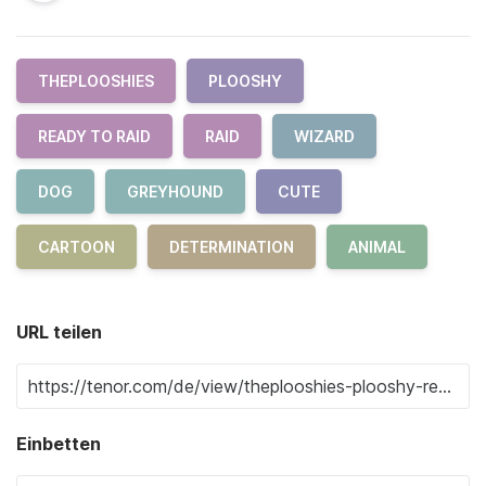
THEPLOOSHIES
PLOOSHY
READY TO RAID
RAID
WIZARD
DOG
GREYHOUND
CUTE
CARTOON
DETERMINATION
ANIMAL
URL teilen
Einbetten