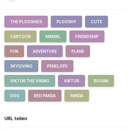
THE PLOOSHIES
PLOOSHY
CUTE
CARTOON
ANIMAL
FRIENDSHIP
FUN
ADVENTURE
PLANE
SKYDIVING
PENELOPE
VIKTOR THE VIKING
VIKTOR
BOGAN
DOG
RED PANDA
PANDA
URL teilen