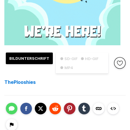
BILDUNTERSCHRIFT
● SD-GIF
● HD-GIF
● MP4
ThePlooshies