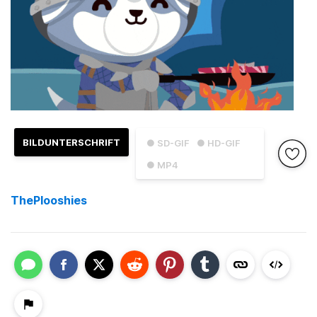
BILDUNTERSCHRIFT
● SD-GIF
● HD-GIF
● MP4
ThePlooshies