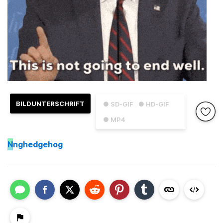
BILDUNTERSCHRIFT
● SD-GIF
● HD-GIF
● MP4
N
nghedgehog