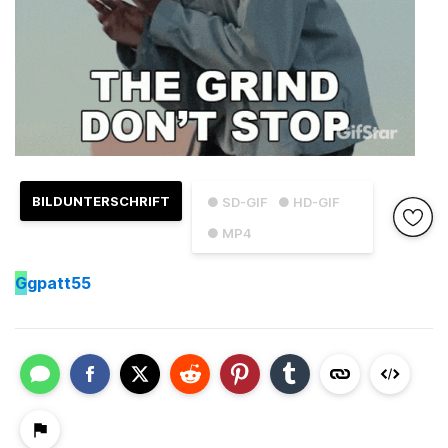
BILDUNTERSCHRIFT
● SD-GIF
● HD-GIF
● MP4
G
gpatt55