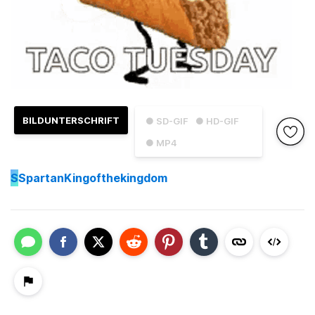
BILDUNTERSCHRIFT
● SD-GIF
● HD-GIF
● MP4
S
SpartanKingofthekingdom