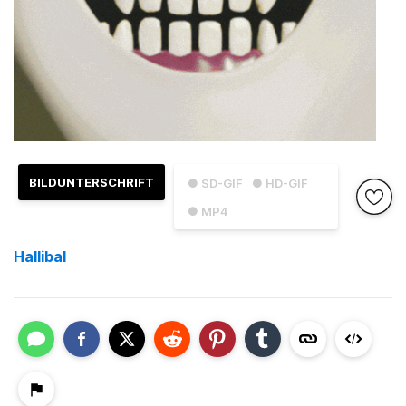
BILDUNTERSCHRIFT
● SD-GIF
● HD-GIF
● MP4
Hallibal