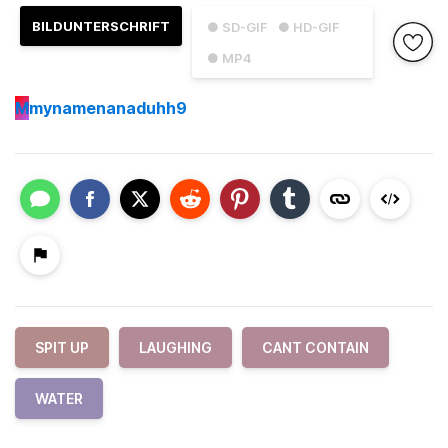
BILDUNTERSCHRIFT
● SD-GIF
● HD-GIF
● MP4
M
mynamenanaduhh9
SPIT UP
LAUGHING
CANT CONTAIN
WATER