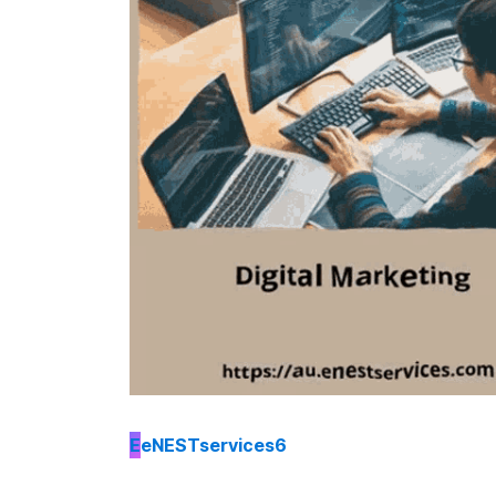
E
eNESTservices6