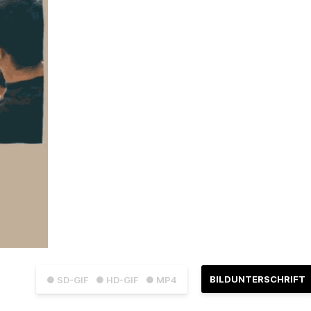
BILDUNTERSCHRIFT
● SD-GIF
● HD-GIF
● MP4