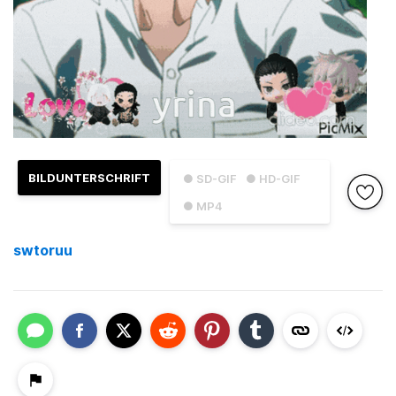
BILDUNTERSCHRIFT
● SD-GIF
● HD-GIF
● MP4
swtoruu