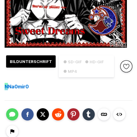
BILDUNTERSCHRIFT
● SD-GIF
● HD-GIF
● MP4
N
Na0mir0