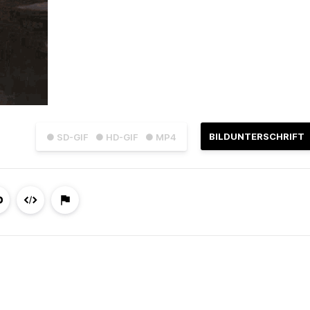
BILDUNTERSCHRIFT
● SD-GIF
● HD-GIF
● MP4