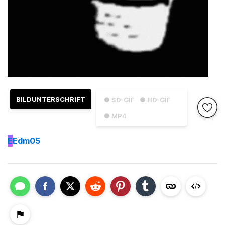
BILDUNTERSCHRIFT
● SD-GIF
● HD-GIF
● MP4
E
Edm05