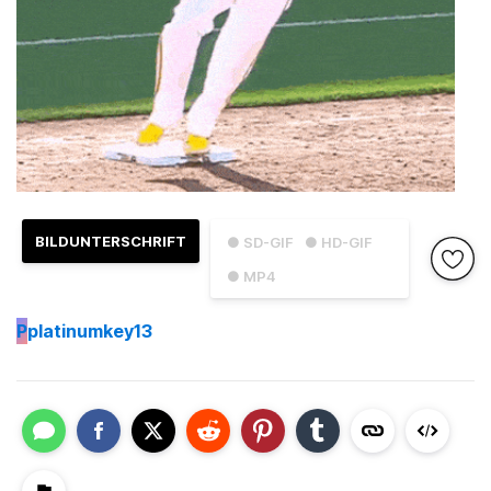
BILDUNTERSCHRIFT
● SD-GIF
● HD-GIF
● MP4
P
platinumkey13