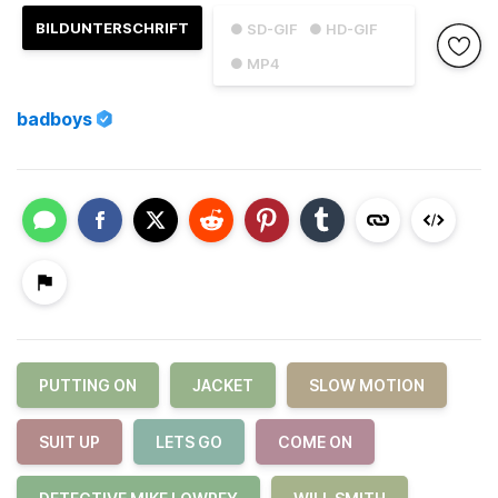
BILDUNTERSCHRIFT
● SD-GIF
● HD-GIF
● MP4
badboys
PUTTING ON
JACKET
SLOW MOTION
SUIT UP
LETS GO
COME ON