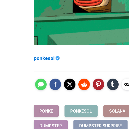
ponkesol
PONKE
PONKESOL
SOLANA
DUMPSTER
DUMPSTER SURPRISE