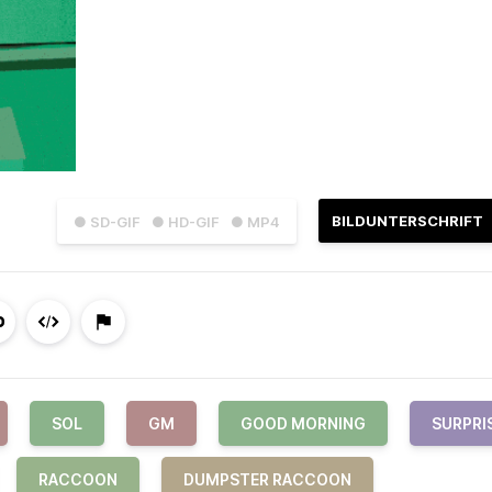
BILDUNTERSCHRIFT
● SD-GIF
● HD-GIF
● MP4
SOL
GM
GOOD MORNING
SURPRI
RACCOON
DUMPSTER RACCOON