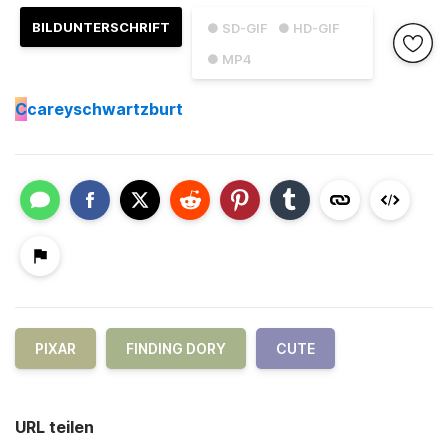
BILDUNTERSCHRIFT
● SD-GIF
● HD-GIF
● MP4
C
careyschwartzburt
PIXAR
FINDING DORY
CUTE
URL teilen