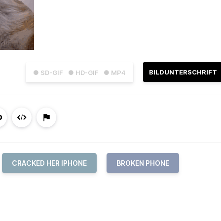
BILDUNTERSCHRIFT
● SD-GIF
● HD-GIF
● MP4
CRACKED HER IPHONE
BROKEN PHONE