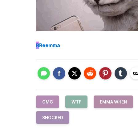
R
Reemma
OMG
WTF
EMMA WHEN
SHOCKED