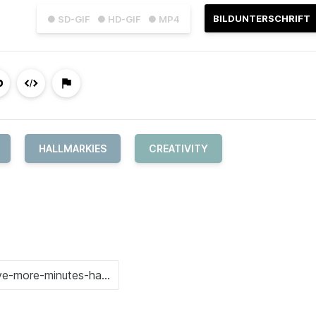
BILDUNTERSCHRIFT
● SD-GIF
● HD-GIF
● MP4
HALLMARKIES
CREATIVITY