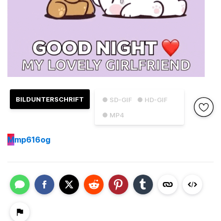
BILDUNTERSCHRIFT
● SD-GIF
● HD-GIF
● MP4
M
mp616og