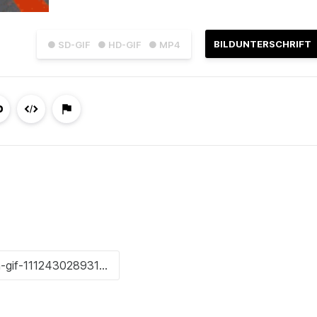
BILDUNTERSCHRIFT
● SD-GIF
● HD-GIF
● MP4