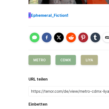
E
Ephemeral_Fiction1
METRO
CDMX
LIYA
URL teilen
Einbetten