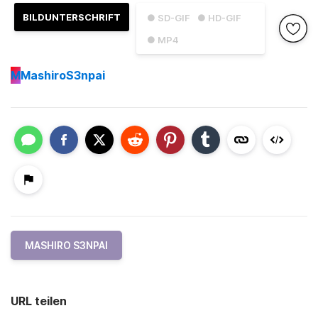
BILDUNTERSCHRIFT
● SD-GIF
● HD-GIF
● MP4
M
MashiroS3npai
MASHIRO S3NPAI
URL teilen