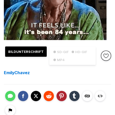
BILDUNTERSCHRIFT
● SD-GIF
● HD-GIF
● MP4
EmilyChavez