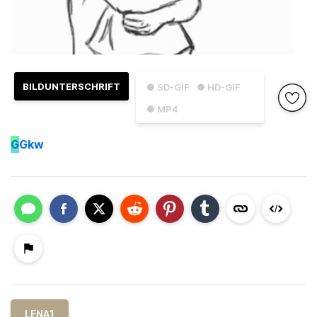
BILDUNTERSCHRIFT
● SD-GIF
● HD-GIF
● MP4
G
Gkw
LENA1