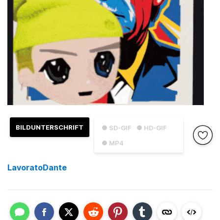
BILDUNTERSCHRIFT
● SD-GIF
● HD-GIF
● MP4
LavoratoDante