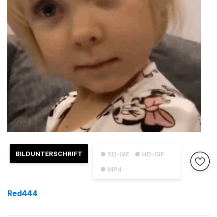
BILDUNTERSCHRIFT
● SD-GIF
● HD-GIF
● MP4
Red444