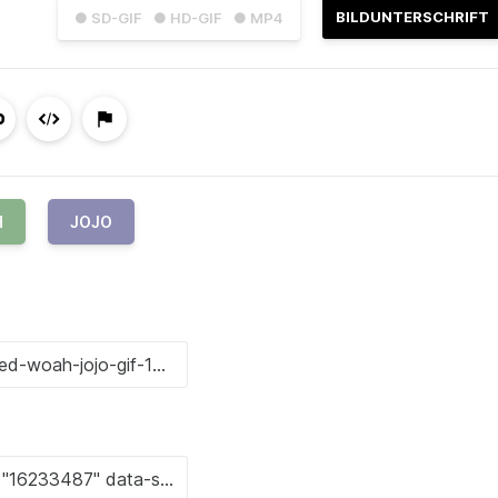
BILDUNTERSCHRIFT
● SD-GIF
● HD-GIF
● MP4
H
JOJO