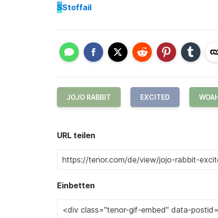
S
Stoffail
JOJO RABBIT
EXCITED
WOA
URL teilen
Einbetten