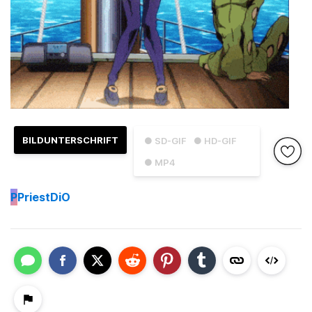
BILDUNTERSCHRIFT
● SD-GIF
● HD-GIF
● MP4
P
PriestDiO