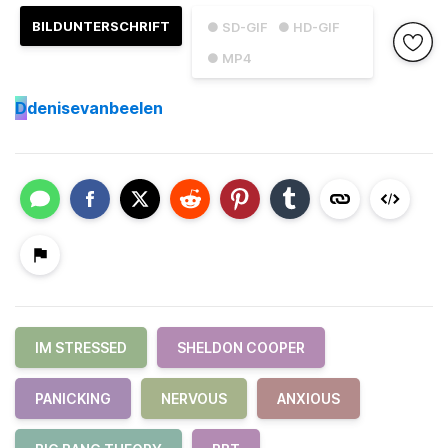
BILDUNTERSCHRIFT
● SD-GIF
● HD-GIF
● MP4
D
denisevanbeelen
IM STRESSED
SHELDON COOPER
PANICKING
NERVOUS
ANXIOUS