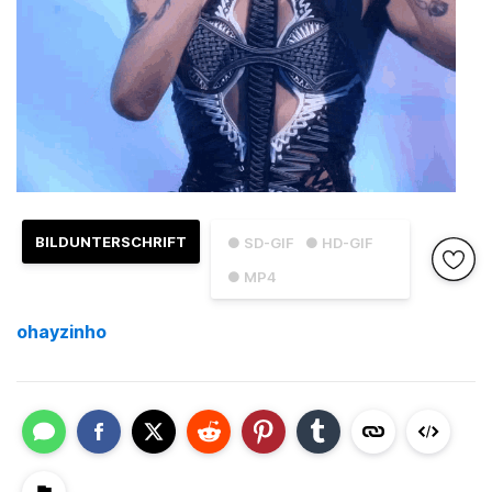
BILDUNTERSCHRIFT
● SD-GIF
● HD-GIF
● MP4
ohayzinho