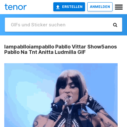
ERSTELLEN
ANMELDEN
Iampablloiampabllo Pabllo Vittar Show5anos
Pabllo Na Tnt Anitta Ludmilla GIF