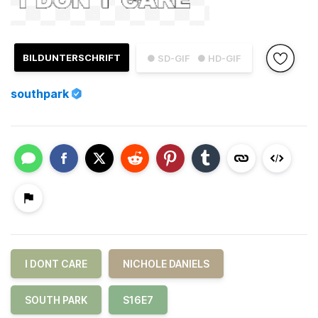
BILDUNTERSCHRIFT
● SD-GIF
● HD-GIF
southpark
I DONT CARE
NICHOLE DANIELS
SOUTH PARK
S16E7