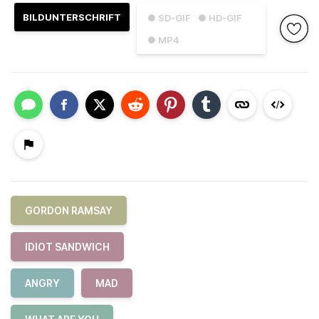
BILDUNTERSCHRIFT
● SD-GIF
● HD-GIF
● MP4
GORDON RAMSAY
IDIOT SANDWICH
ANGRY
MAD