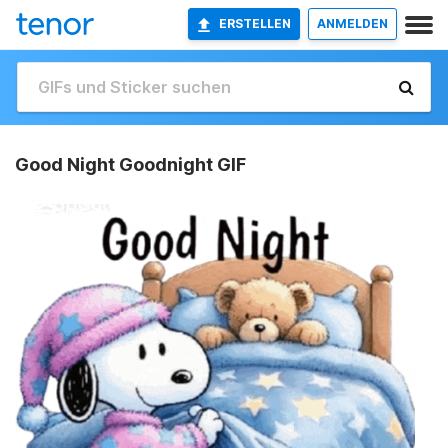
ERSTELLEN
ANMELDEN
Good Night Goodnight GIF