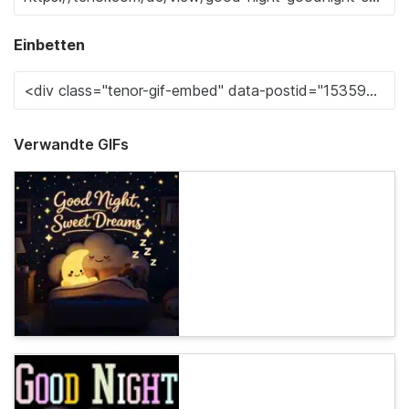
Einbetten
Verwandte GIFs