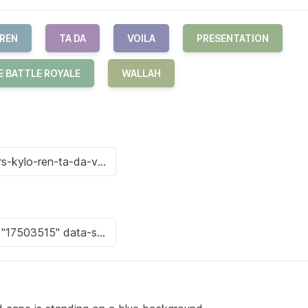
 REN
TA DA
VOILA
PRESENTATION
E BATTLE ROYALE
WALLAH