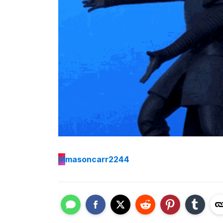
M
masoncarr2244