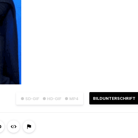
BILDUNTERSCHRIFT
● SD-GIF
● HD-GIF
● MP4