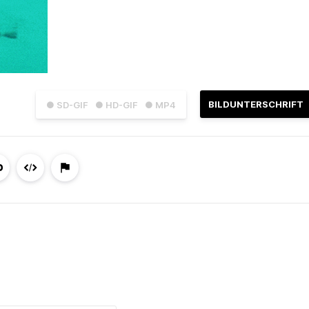
BILDUNTERSCHRIFT
● SD-GIF
● HD-GIF
● MP4