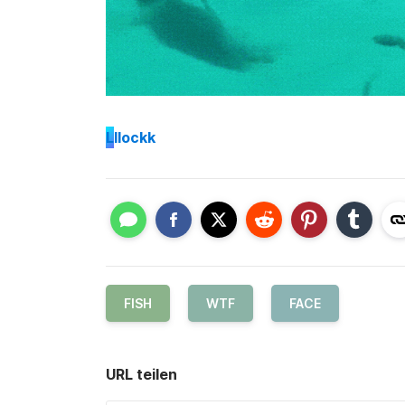
L
llockk
FISH
WTF
FACE
URL teilen